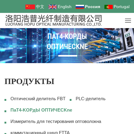
中文
English
Россия
Portugal
ΠAT4-KOPДЫ
OПTИЧECKNE
ПРОДУКТЫ
Оптический делитель FBT
PLC-делитель
ΠaT4-KOPдЫ OПTИЧECKne
Измеритель для тестирования оптоволокна
коммутационный шнур FTTA