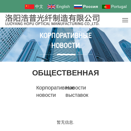
中文
English
Россия
Portugal
КОРПОРАТИВНЫЕ
НОВОСТИ
ОБЩЕСТВЕННАЯ
Корпоративные
Новости
новости
выставок
暂无信息.