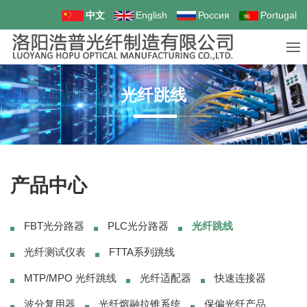
中文
English
Россия
Portugal
光纤跳线
产品中心
FBT光分路器
PLC光分路器
光纤跳线
光纤测试仪表
FTTA系列跳线
MTP/MPO 光纤跳线
光纤适配器
快速连接器
波分复用器
光纤熔融拉锥系统
保偏光纤产品